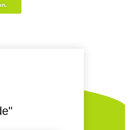
.Bize katılın ve bizim üstün hizmetlerimizden yararlanın
"Tüm ihtiyaçlarınız tek bir yerde"