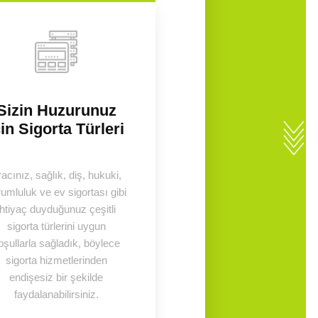
Sizin Huzurunuz
çin Sigorta Türleri
acınız, sağlık, diş, hukuki,
umluluk ve ev sigortası gibi
ihtiyaç duyduğunuz çeşitli
sigorta türlerini uygun
oşullarla sağladık, böylece
sigorta hizmetlerinden
endişesiz bir şekilde
faydalanabilirsiniz.