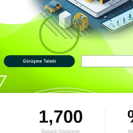
Görüşme Talebi
1,700
Başarılı Sözleşme
Mü