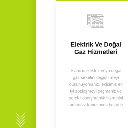
Elektrik Ve Doğal
Gaz Hizmetleri
Evinizin elektrik veya doğal
gaz şirketini değiştirmeyi
düşünüyorsanız, ekibimiz en
iyi sözleşmeyi seçmeniz ve
gerekli danışmanlık hizmetini
sunmanız konusunda hazırdır.