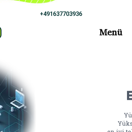
491637703936+
Menü
Yü
Yüks
en iyi t
sizin iç
bir in