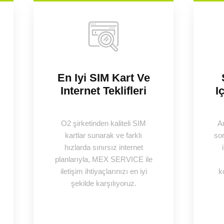
En Iyi SIM Kart Ve
Internet Teklifleri
I
O2 şirketinden kaliteli SIM
Ar
kartlar sunarak ve farklı
sor
hızlarda sınırsız internet
planlarıyla, MEX SERVICE ile
iletişim ihtiyaçlarınızı en iyi
k
şekilde karşılıyoruz.