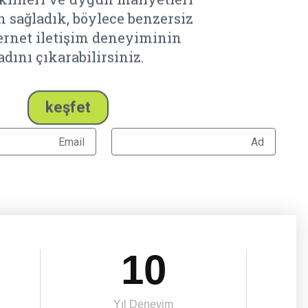
adını çıkarabilirsiniz.
keşfet
10
Yıl Deneyim