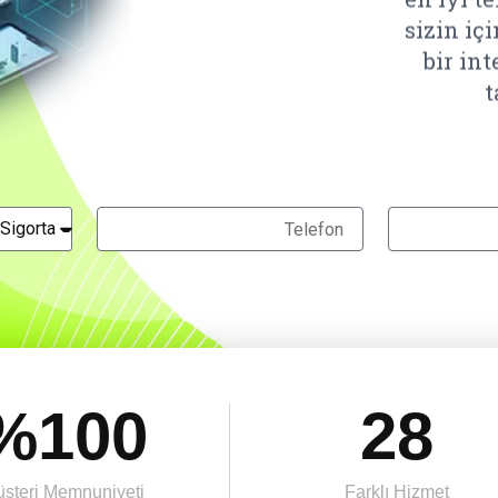
t
%
100
28
şteri Memnuniyeti
Farklı Hizmet