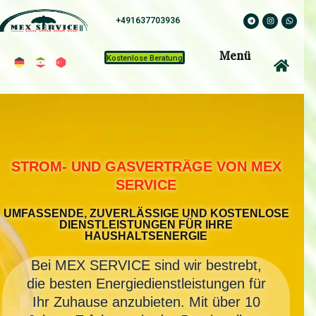
رش
T
I
W
491637703936+
ه
e
n
h
l
s
a
e
t
t
حتوا
g
a
s
Menü
r
g
a
Kostenlose Beratung
a
r
p
m
a
p
m
STROM- UND GASVERTRÄGE VON MEX
SERVICE
UMFASSENDE, ZUVERLÄSSIGE UND KOSTENLOSE
DIENSTLEISTUNGEN FÜR IHRE
HAUSHALTSENERGIE
Bei MEX SERVICE sind wir bestrebt,
die besten Energiedienstleistungen für
Ihr Zuhause anzubieten. Mit über 10