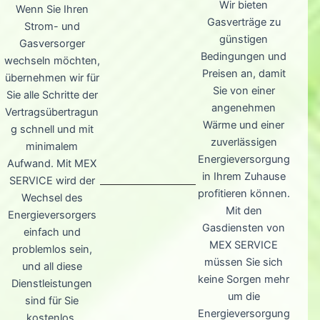
Wir bieten
Wenn Sie Ihren
Gasverträge zu
Strom- und
günstigen
Gasversorger
Bedingungen und
wechseln möchten,
Preisen an, damit
übernehmen wir für
Sie von einer
Sie alle Schritte der
angenehmen
Vertragsübertragun
Wärme und einer
g schnell und mit
zuverlässigen
minimalem
Energieversorgung
Aufwand. Mit MEX
in Ihrem Zuhause
SERVICE wird der
profitieren können.
Wechsel des
Mit den
Energieversorgers
Gasdiensten von
einfach und
MEX SERVICE
problemlos sein,
müssen Sie sich
und all diese
keine Sorgen mehr
Dienstleistungen
um die
sind für Sie
Energieversorgung
kostenlos.